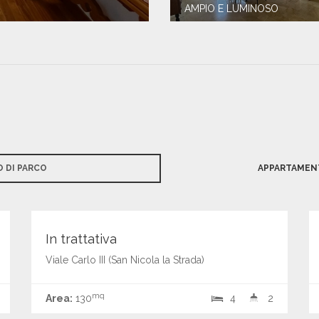
AMPIO E LUMINOSO
 DI PARCO
APPARTAMENT
€ 140.000,00
Vendita
In trattativa
Viale Carlo III (San Nicola la Strada)
mq
Area:
130
4
2