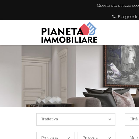
Questo sito utilizza coo
Bisogno di 
Trattativa
Città
Trattativa
Città
Prezzo
Prezzo
Mq.
Prezzo da
Prezzo a
Mq. 