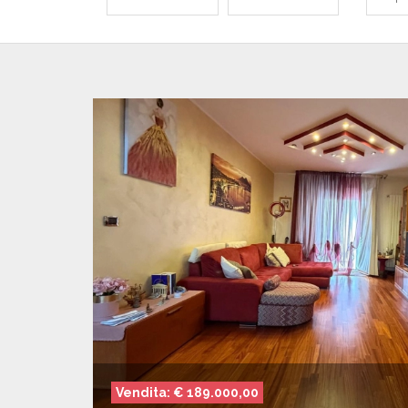
da
a
da
Vendita: € 189.000,00