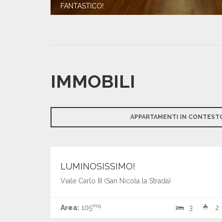
FANTASTICO!
IMMOBILI
APPARTAMENTI IN CONTESTO
€ 157.000,00
Vendita
LUMINOSISSIMO!
Viale Carlo III (San Nicola la Strada)
mq
Area:
105
3
2