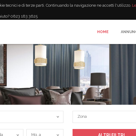
kie tecnici e di terze parti. Continuando la navigazione ne accetti l'utilizzo.
Le
aiuto? 0823 183 3625
HOME
ANNUN
Zona
Zona
Mq.
da
Mq. a
ALTRI FILTRI