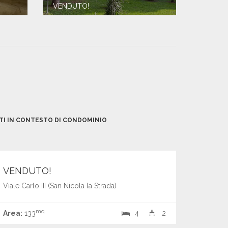
VENDUTO!
I IN CONTESTO DI CONDOMINIO
€ 167.000,00
Vendita
VENDUTO!
Viale Carlo III (San Nicola la Strada)
mq
Area:
133
4
2