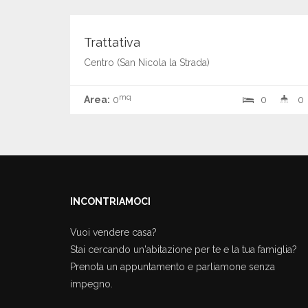
€ 215.000,00
Vendita
Trattativa
Centro (San Nicola la Strada)
mq
Area:
0
0
0
INCONTRIAMOCI
Vuoi vendere casa?
Stai cercando un'abitazione per te e la tua famiglia?
Prenota un appuntamento e parliamone senza
impegno.